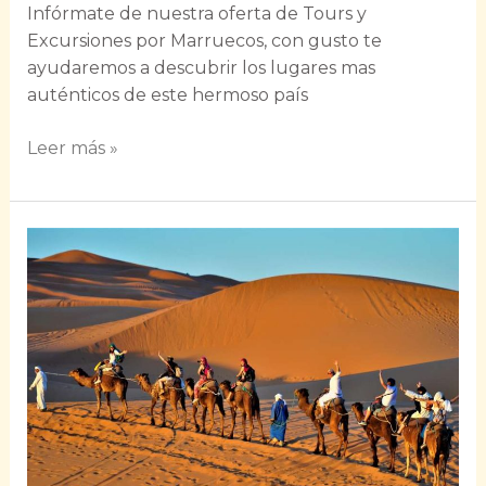
Infórmate de nuestra oferta de Tours y
Excursiones por Marruecos, con gusto te
ayudaremos a descubrir los lugares mas
auténticos de este hermoso país
Leer más »
ruta
5
dias
por
marruecos
marrakech
zagora
y
merzouga