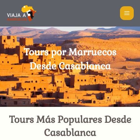
Ir
MA
al
ME
contenido
Tours por Marruecos
Desde Casablanca
Tours Más Populares Desde
Casablanca