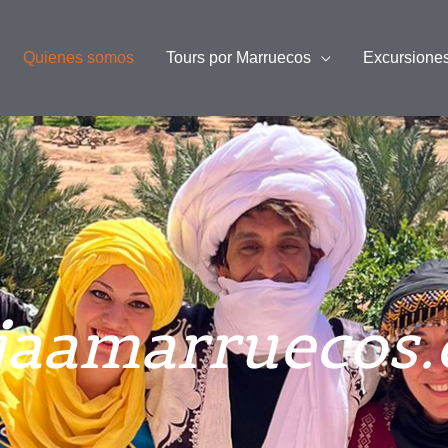
Quienes somos
Tours por Marruecos
Excursione
jaamarruecos