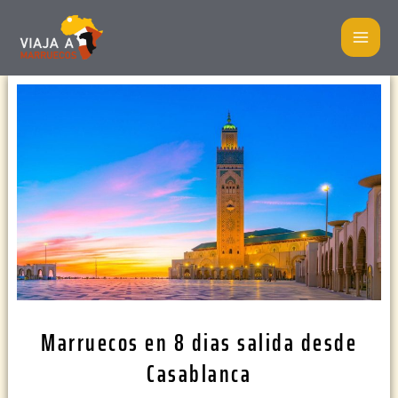
Ir
MA
al
ME
contenido
Marruecos en 8 dias salida desde
Casablanca