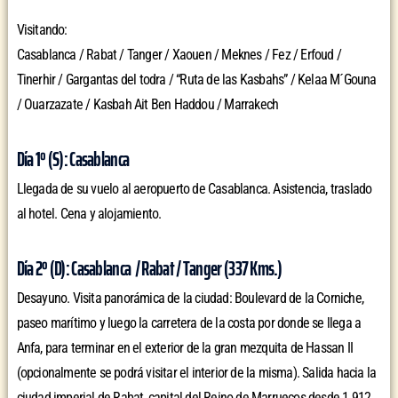
Visitando:
Casablanca / Rabat / Tanger / Xaouen / Meknes / Fez / Erfoud /
Tinerhir / Gargantas del todra / “Ruta de las Kasbahs” / Kelaa M´Gouna
/ Ouarzazate / Kasbah Ait Ben Haddou / Marrakech
Día 1º (S): Casablanca
Llegada de su vuelo al aeropuerto de Casablanca. Asistencia, traslado
al hotel. Cena y alojamiento.
Día 2º (D): Casablanca / Rabat / Tanger (337 Kms.)
Desayuno. Visita panorámica de la ciudad: Boulevard de la Corniche,
paseo marítimo y luego la carretera de la costa por donde se llega a
Anfa, para terminar en el exterior de la gran mezquita de Hassan II
(opcionalmente se podrá visitar el interior de la misma). Salida hacia la
ciudad imperial de Rabat, capital del Reino de Marruecos desde 1.912.