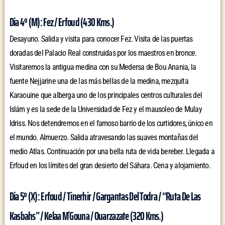
Día 4º (M): Fez / Erfoud (430 Kms.)
Desayuno. Salida y visita para conocer Fez. Visita de las puertas
doradas del Palacio Real construidas por los maestros en bronce.
Visitaremos la antigua medina con su Medersa de Bou Anania, la
fuente Nejjarine una de las más bellas de la medina, mezquita
Karaouine que alberga uno de los principales centros culturales del
Islám y es la sede de la Universidad de Fez y el mausoleo de Mulay
Idriss. Nos detendremos en el famoso barrio de los curtidores, único en
el mundo. Almuerzo. Salida atravesando las suaves montañas del
medio Atlas. Continuación por una bella ruta de vida bereber. Llegada a
Erfoud en los límites del gran desierto del Sáhara. Cena y alojamiento.
Día 5º (X): Erfoud / Tinerhir / Gargantas Del Todra / “Ruta De Las
Kasbahs” / Kelaa M´Gouna / Ouarzazate (320 Kms.)