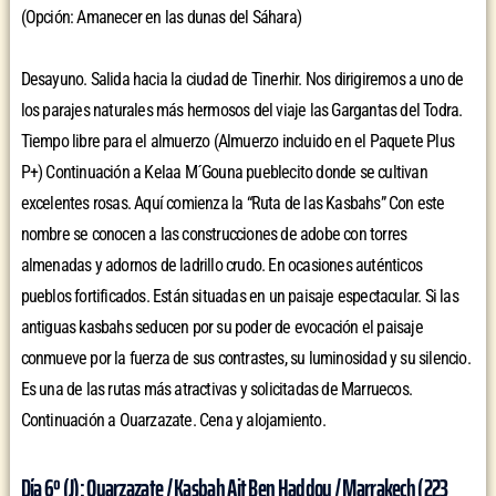
(Opción: Amanecer en las dunas del Sáhara)
Desayuno. Salida hacia la ciudad de Tinerhir. Nos dirigiremos a uno de
los parajes naturales más hermosos del viaje las Gargantas del Todra.
Tiempo libre para el almuerzo (Almuerzo incluido en el Paquete Plus
P+) Continuación a Kelaa M´Gouna pueblecito donde se cultivan
excelentes rosas. Aquí comienza la “Ruta de las Kasbahs” Con este
nombre se conocen a las construcciones de adobe con torres
almenadas y adornos de ladrillo crudo. En ocasiones auténticos
pueblos fortificados. Están situadas en un paisaje espectacular. Si las
antiguas kasbahs seducen por su poder de evocación el paisaje
conmueve por la fuerza de sus contrastes, su luminosidad y su silencio.
Es una de las rutas más atractivas y solicitadas de Marruecos.
Continuación a Ouarzazate. Cena y alojamiento.
Día 6º (J): Ouarzazate / Kasbah Ait Ben Haddou / Marrakech (223