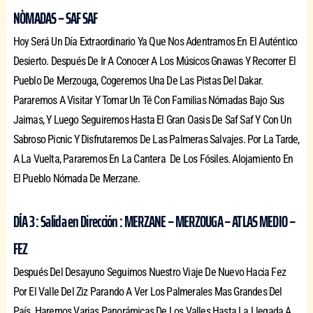
NÒMADAS – SAF SAF
Hoy Será Un Día Extraordinario Ya Que Nos Adentramos En El Auténtico
Desierto. Después De Ir A Conocer A Los Músicos Gnawas Y Recorrer El
Pueblo De Merzouga, Cogeremos Una De Las Pistas Del Dakar.
Pararemos A Visitar Y Tomar Un Té Con Familias Nómadas Bajo Sus
Jaimas, Y Luego Seguiremos Hasta El Gran Oasis De Saf Saf Y Con Un
Sabroso Picnic Y Disfrutaremos De Las Palmeras Salvajes. Por La Tarde,
A La Vuelta, Pararemos En La Cantera De Los Fósiles. Alojamiento En
El Pueblo Nómada De Merzane.
DÍA 3 : Salida en Dirección : MERZANE – MERZOUGA – ATLAS MEDIO –
FEZ
Después Del Desayuno Seguimos Nuestro Viaje De Nuevo Hacia Fez
Por El Valle Del Ziz Parando A Ver Los Palmerales Mas Grandes Del
País. Haremos Varias Panorámicas De Los Valles Hasta La Llegada A