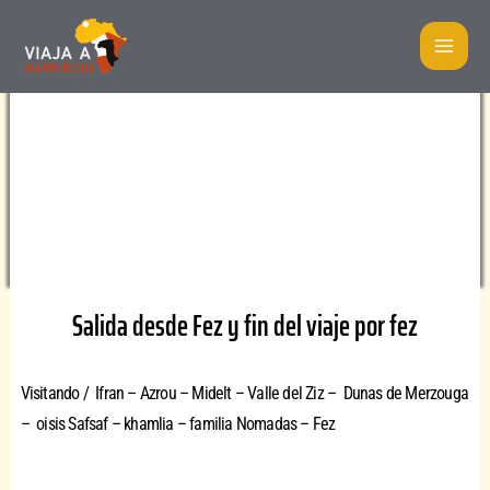
Ir
MA
al
ME
contenido
Salida desde Fez y fin del viaje por fez
Visitando / Ifran – Azrou – Midelt – Valle del Ziz – Dunas de Merzouga
– oisis Safsaf – khamlia – familia Nomadas – Fez