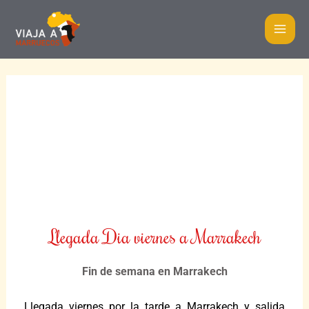
Ir
MA
al
ME
contenido
Navegación
de
entradas
Fin de semana por
Marrakech
Llegada Dia viernes a Marrakech
Fin de semana en Marrakech
Llegada viernes por la tarde a Marrakech y salida