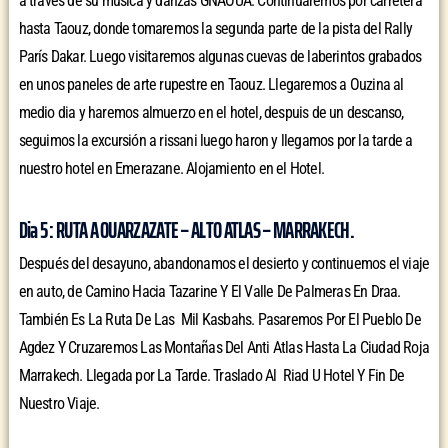
a través de su música y danzas GNAOUA. Continuaremos por carretera
hasta Taouz, donde tomaremos la segunda parte de la pista del Rally
París Dakar. Luego visitaremos algunas cuevas de laberintos grabados
en unos paneles de arte rupestre en Taouz. Llegaremos a Ouzina al
medio dia y haremos almuerzo en el hotel, despuis de un descanso,
seguimos la excursión a rissani luego haron y llegamos por la tarde a
nuestro hotel en Emerazane. Alojamiento en el Hotel.
Dia 5 : RUTA A OUARZAZATE – ALTO ATLAS – MARRAKECH.
Después del desayuno, abandonamos el desierto y continuemos el viaje
en auto, de Camino Hacia Tazarine Y El Valle De Palmeras En Draa.
También Es La Ruta De Las Mil Kasbahs. Pasaremos Por El Pueblo De
Agdez Y Cruzaremos Las Montañas Del Anti Atlas Hasta La Ciudad Roja
Marrakech. Llegada por La Tarde. Traslado Al Riad U Hotel Y Fin De
Nuestro Viaje.