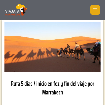
Ir
MA
al
ME
contenido
Ruta 5 dias / inicio en fez y fin del viaje por
Marrakech